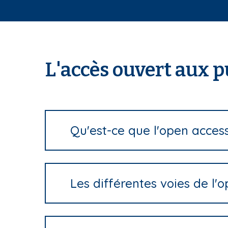
i
p
a
l
L'accès ouvert aux p
Qu'est-ce que l'open acces
Les différentes voies de l'