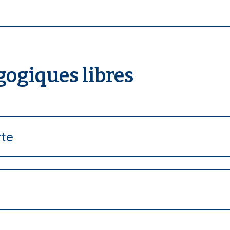
gogiques libres
rte