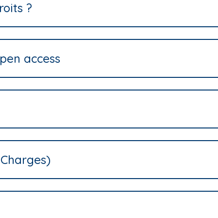
oits ?
'open access
g Charges)