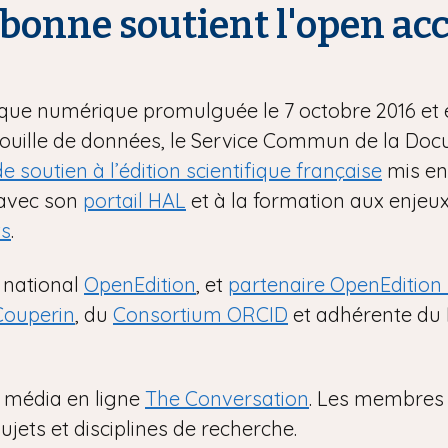
bonne soutient l'open ac
ique numérique promulguée le 7 octobre 2016 et
a fouille de données, le Service Commun de la Do
e soutien à l’édition scientifique française
mis en 
 avec son
portail HAL
et à la formation aux enjeux
ts
.
 national
OpenEdition
, et
partenaire OpenEdition
Couperin
, du
Consortium ORCID
et adhérente du 
 média en ligne
The Conversation
. Les membres 
ujets et disciplines de recherche.