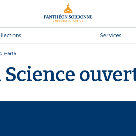
llections
Services
 ouverte
a Science ouver