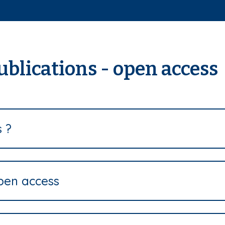
ublications - open access
s ?
open access